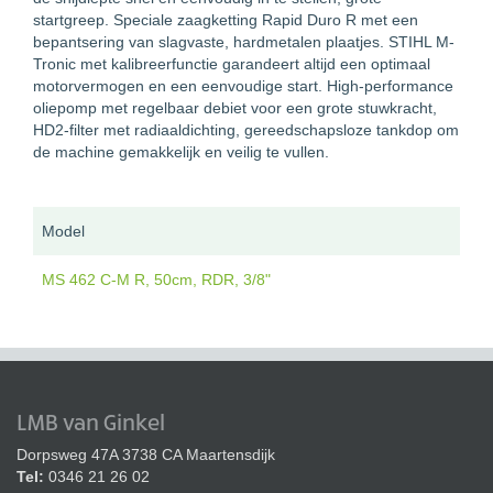
startgreep. Speciale zaagketting Rapid Duro R met een
bepantsering van slagvaste, hardmetalen plaatjes. STIHL M-
Tronic met kalibreerfunctie garandeert altijd een optimaal
motorvermogen en een eenvoudige start. High-performance
oliepomp met regelbaar debiet voor een grote stuwkracht,
HD2-filter met radiaaldichting, gereedschapsloze tankdop om
de machine gemakkelijk en veilig te vullen.
Model
MS 462 C-M R, 50cm, RDR, 3/8"
LMB van Ginkel
Dorpsweg 47A 3738 CA Maartensdijk
Tel:
0346 21 26 02