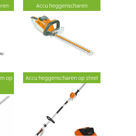
aren
Accu heggenscharen
en op
Accu heggenscharen op steel