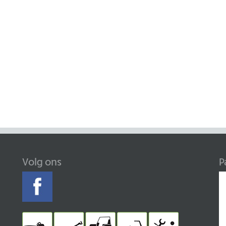
Volg ons
P