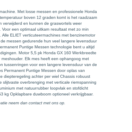
rmachine. Met losse messen en professionele Honda
de temperatuur boven 12 graden komt is het raadzaam
em verwijderd en kunnen de graswortels weer
. Voor een optimaal uitkam resultaat met zo min
t. Alle ELIET verticuteermachines met benzinemotor
t de messen gedurende hun veel langere levensduur
ermanent Puntige Messen technologie bent u altijd
hadigingen. Motor 5,5 pk Honda GX 160 Werkbreedte
 meshouder. Elk mes heeft een ophangoog met
lon tussenringen voor een langere levensduur van de
jes Permanent Puntige Messen door oplas van
e diepteregeling achter per wiel Chassis robuust
 slijtvaste overbrenging met verticale riemspanning
luminium met natuurrubber loopvlak en stofdicht
3 kg Opklapbare duwboom optioneel verkrijgbaar.
matie neem dan contact met ons op.