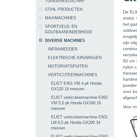
TUINGEREEDSCHAP
STIHL PRODUCTEN
De ELI
MAAIMACHINES
motor. 
het gaz
SPORTVELD- EN
voldoen
GOLFBAANONDERHOUD
mogeli
DIVERSE MACHINES
zijn u
contin
INFRAWEEDER
verzek
ELEKTRISCHE KRUIWAGEN
50 cm 
MOTORVATSPUITEN
nylon c
messen
VERTICUTEERMACHINES
hardmet
ELIET E401 VM 4 pk Honda
poederg
GX120 14 messen
voor ko
ELIET verticuteermachine E450
afgesc
VM 5,5 pk Honda GX160 16
Voor m
messen
ELIET verticuteermachine E501
LM 6,5 pk Honda GX200 34
messen
ELIET verticuteermachine E550