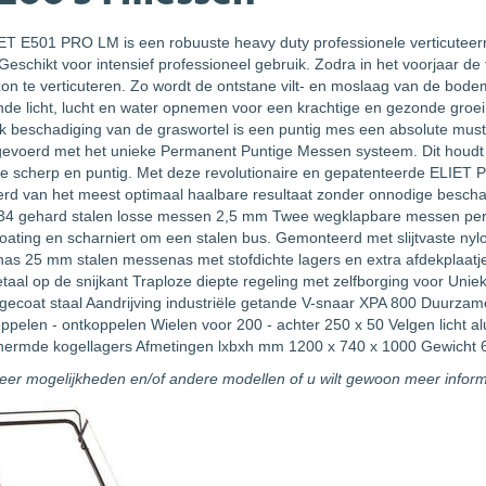
ET E501 PRO LM is een robuuste heavy duty professionele verticutee
Geschikt voor intensief professioneel gebruik. Zodra in het voorjaar 
on te verticuteren. Zo wordt de ontstane vilt- en moslaag van de bod
de licht, lucht en water opnemen voor een krachtige en gezonde groei
jk beschadiging van de graswortel is een puntig mes een absolute mus
itgevoerd met het unieke Permanent Puntige Messen systeem. Dit houd
ue scherp en puntig. Met deze revolutionaire en gepatenteerde ELIET P
erd van het meest optimaal haalbare resultaat zonder onnodige besc
34 gehard stalen losse messen 2,5 mm Twee wegklapbare messen per
oating en scharniert om een stalen bus. Gemonteerd met slijtvaste ny
as 25 mm stalen messenas met stofdichte lagers en extra afdekplaat
aal op de snijkant Traploze diepte regeling met zelfborging voor Uniek
ecoat staal Aandrijving industriële getande V-snaar XPA 800 Duurzame
ppelen - ontkoppelen Wielen voor 200 - achter 250 x 50 Velgen licht a
hermde kogellagers Afmetingen lxbxh mm 1200 x 740 x 1000 Gewicht 6
eer mogelijkheden en/of andere modellen of u wilt gewoon meer infor