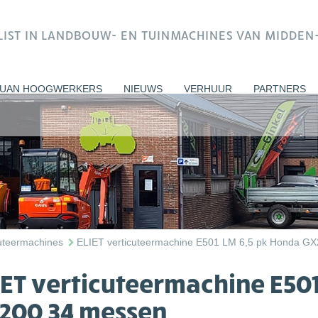
ALIST IN LANDBOUW- EN TUINMACHINES VAN MIDDE
UAN HOOGWERKERS
NIEUWS
VERHUUR
PARTNERS
cuteermachines
ELIET verticuteermachine E501 LM 6,5 pk Honda G
IET verticuteermachine E50
200 34 messen