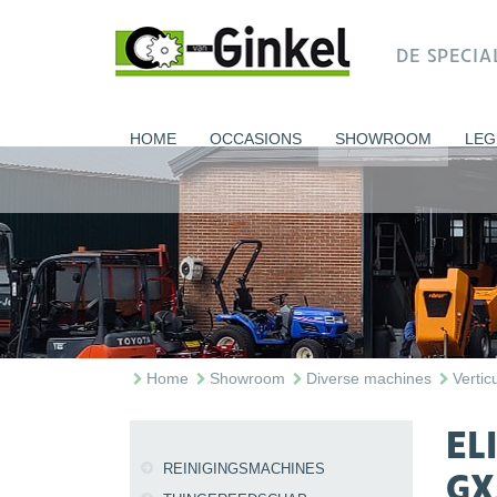
DE SPECI
HOME
OCCASIONS
SHOWROOM
LEG
Home
Showroom
Diverse machines
Verti
EL
REINIGINGSMACHINES
GX