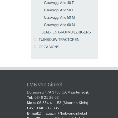
Caravaggi Ario 40 F
Caravaggi Ario 50 F
Caravaggi Ario 50 M
Caravaggi Ario 60 M
BLAD- EN GROFVUILZUIGERS
TUINBOUW TRACTOREN
OCCASIONS
LMB van Ginkel
Dorpsweg 47A 3738 CA Maartensdijk
Tel:
0346 21 26 02
Mob:
06 834 41 153 (Maarten Klein)
Fax:
0346 212 335
E-mail1:
magazijn@lmbvanginkel.nl