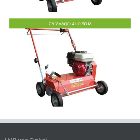
Caravaggi Ario 60 M
LMB van Ginkel