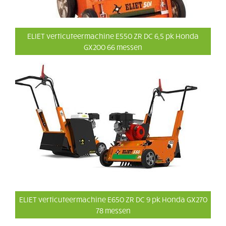
ELIET verticuteermachine E550 ZR DC 6,5 pk Honda
GX200 66 messen
ELIET verticuteermachine E650 ZR DC 9 pk Honda GX270
78 messen