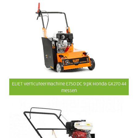
ELIET verticuteermachine E750 DC 9 pk Honda GX270 44
messen