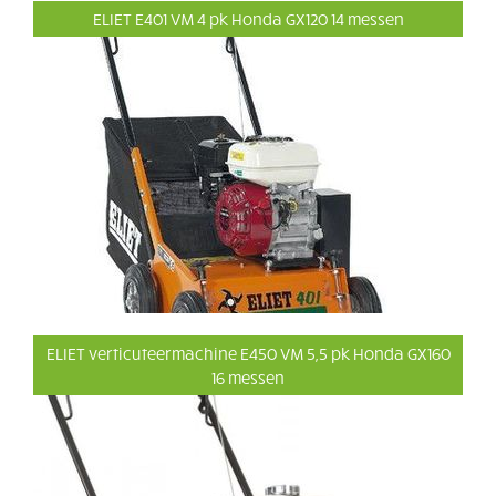
ELIET E401 VM 4 pk Honda GX120 14 messen
ELIET verticuteermachine E450 VM 5,5 pk Honda GX160
16 messen