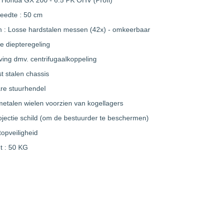
: Honda GX 200 - 6.5 PK OHV (Profi)
eedte : 50 cm
 : Losse hardstalen messen (42x) - omkeerbaar
e diepteregeling
ving dmv. centrifugaalkoppeling
t stalen chassis
are stuurhendel
metalen wielen voorzien van kogellagers
ojectie schild (om de bestuurder te beschermen)
opveiligheid
t : 50 KG