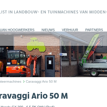
ALIST IN LANDBOUW- EN TUINMACHINES VAN MIDDE
UAN HOOGWERKERS
NIEUWS
VERHUUR
PARTNERS
cuteermachines
Caravaggi Ario 50 M
ravaggi Ario 50 M