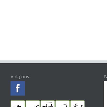
Volg ons
P