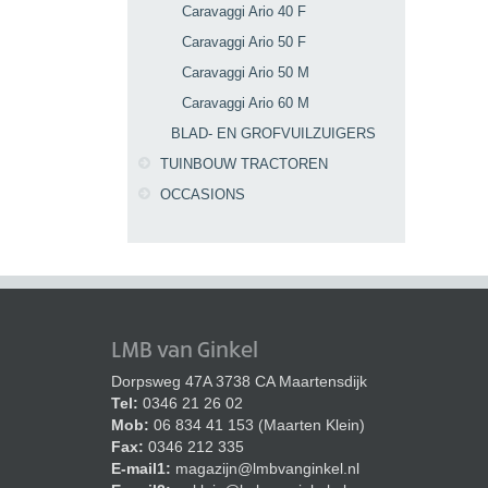
Caravaggi Ario 40 F
Caravaggi Ario 50 F
Caravaggi Ario 50 M
Caravaggi Ario 60 M
BLAD- EN GROFVUILZUIGERS
TUINBOUW TRACTOREN
OCCASIONS
LMB van Ginkel
Dorpsweg 47A 3738 CA Maartensdijk
Tel:
0346 21 26 02
Mob:
06 834 41 153 (Maarten Klein)
Fax:
0346 212 335
E-mail1:
magazijn@lmbvanginkel.nl