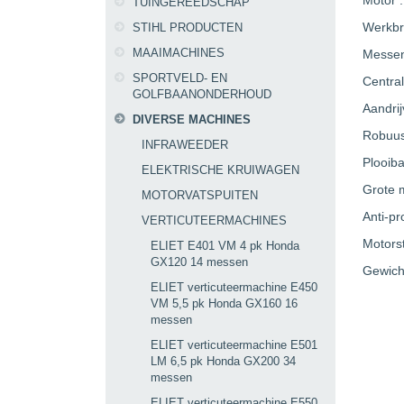
Motor 
TUINGEREEDSCHAP
Werkbr
STIHL PRODUCTEN
MAAIMACHINES
Messen
SPORTVELD- EN
Central
GOLFBAANONDERHOUD
Aandrij
DIVERSE MACHINES
Robuus
INFRAWEEDER
Plooib
ELEKTRISCHE KRUIWAGEN
Grote 
MOTORVATSPUITEN
Anti-pr
VERTICUTEERMACHINES
Motorst
ELIET E401 VM 4 pk Honda
GX120 14 messen
Gewich
ELIET verticuteermachine E450
VM 5,5 pk Honda GX160 16
messen
ELIET verticuteermachine E501
LM 6,5 pk Honda GX200 34
messen
ELIET verticuteermachine E550