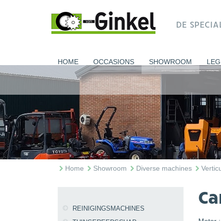
DE SPECI
HOME
OCCASIONS
SHOWROOM
LEG
Home
Showroom
Diverse machines
Verti
Ca
REINIGINGSMACHINES