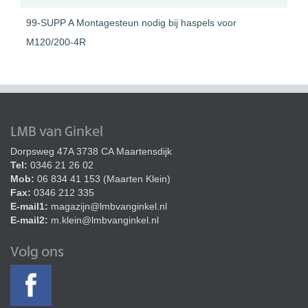
99-SUPP A Montagesteun nodig bij haspels voor
M120/200-4R
LMB van Ginkel
Dorpsweg 47A 3738 CA Maartensdijk
Tel:
0346 21 26 02
Mob:
06 834 41 153 (Maarten Klein)
Fax:
0346 212 335
E-mail1:
magazijn@lmbvanginkel.nl
E-mail2:
m.klein@lmbvanginkel.nl
Volg ons