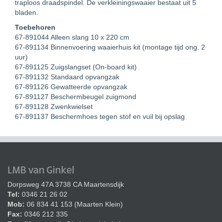
traploos draadspindel. De verkleiningswaaier bestaat uit 5
bladen.
Toebehoren
67-891044 Alleen slang 10 x 220 cm
67-891134 Binnenvoering waaierhuis kit (montage tijd ong. 2
uur)
67-891125 Zuigslangset (On-board kit)
67-891132 Standaard opvangzak
67-891126 Gewatteerde opvangzak
67-891127 Beschermbeugel zuigmond
67-891128 Zwenkwielset
67-891137 Beschermhoes tegen stof en vuil bij opslag
LMB van Ginkel
Dorpsweg 47A 3738 CA Maartensdijk
Tel:
0346 21 26 02
Mob:
06 834 41 153 (Maarten Klein)
Fax:
0346 212 335