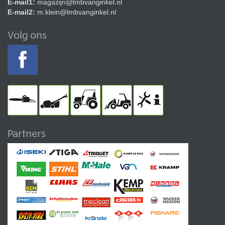
E-mail1:
magazijn@lmbvanginkel.nl
E-mail2:
m.klein@lmbvanginkel.nl
Volg ons
Partners