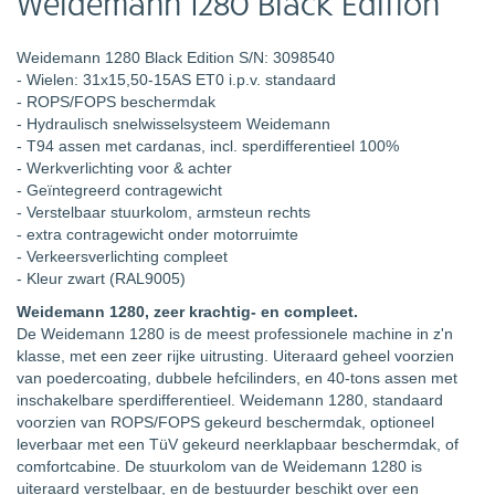
Weidemann 1280 Black Edition
Weidemann 1280 Black Edition S/N: 3098540
- Wielen: 31x15,50-15AS ET0 i.p.v. standaard
- ROPS/FOPS beschermdak
- Hydraulisch snelwisselsysteem Weidemann
- T94 assen met cardanas, incl. sperdifferentieel 100%
- Werkverlichting voor & achter
- Geïntegreerd contragewicht
- Verstelbaar stuurkolom, armsteun rechts
- extra contragewicht onder motorruimte
- Verkeersverlichting compleet
- Kleur zwart (RAL9005)
Weidemann 1280, zeer krachtig- en compleet.
De Weidemann 1280 is de meest professionele machine in z'n
klasse, met een zeer rijke uitrusting. Uiteraard geheel voorzien
van poedercoating, dubbele hefcilinders, en 40-tons assen met
inschakelbare sperdifferentieel. Weidemann 1280, standaard
voorzien van ROPS/FOPS gekeurd beschermdak, optioneel
leverbaar met een TüV gekeurd neerklapbaar beschermdak, of
comfortcabine. De stuurkolom van de Weidemann 1280 is
uiteraard verstelbaar, en de bestuurder beschikt over een