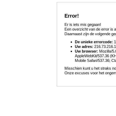
Error!
Er is iets mis gegaan!
Een overzicht van de error is
Daarnaast zijn de volgende g
De unieke errorcode:
1
Uw adres:
216.73.216.
Uw browser:
Mozilla/5.
AppleWebKit/537.36 (KH
Mobile Safari/537.36; C
Misschien kunt u het straks n
Onze excuses voor het onge