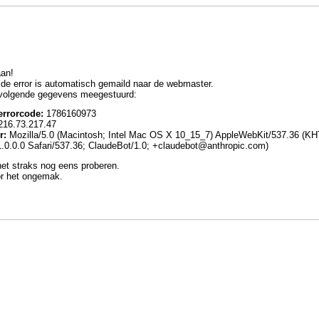
aan!
de error is automatisch gemaild naar de webmaster.
 volgende gegevens meegestuurd:
errorcode:
1786160973
16.73.217.47
r:
Mozilla/5.0 (Macintosh; Intel Mac OS X 10_15_7) AppleWebKit/537.36 (KH
0.0.0 Safari/537.36; ClaudeBot/1.0; +claudebot@anthropic.com)
et straks nog eens proberen.
r het ongemak.