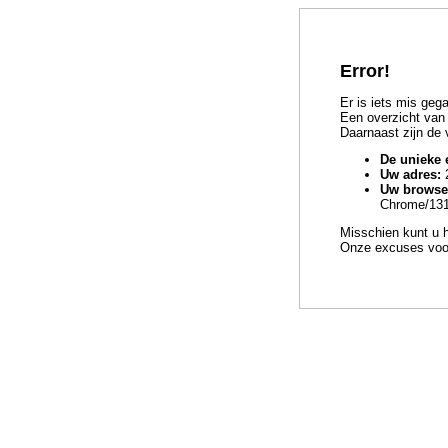
Error!
Er is iets mis geg
Een overzicht van 
Daarnaast zijn de
De unieke 
Uw adres:
2
Uw browse
Chrome/131.
Misschien kunt u h
Onze excuses voo